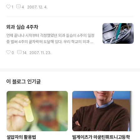
원환자가 없었다. 속으로는 '얏호~!'를 외쳤지만, 겉으로는
1
4
2007. 12. 4.
환자가 없어서 아쉽다는 표정을 지으며 하루를 보냈었다.
물론, 담당 교수님의 환자가 없다고 수술실에 안 가는게 아
니고, 학생 비는 곳에 들어가다보니 어제 결장절제술에 들
외과 실습 4주차
어가기도 했었다. 아무튼, 소아외과 수술을 볼 줄 알았다가
글 내용
입원 환자가 없어 소아외과 수술을 못 보는 줄 알았으나, 오
언제 끝나나 시작부터 걱정했었던 외과 실습이 6주의 일정
늘 아침 응급으로 수술이 잡혀서 프리라운딩을 돌다가 수
중 벌써 4주의 끝자락에 도달해 있다. 우리 학교의 외과 실
술방에 들어가게 되었다. 3세 10개월인 남자아이는 20여
습은 매 주 담당 교수님이 정해져 있어서 담당 교수님의 회
차례의 구토와 두어차례의 관장으로 인해 힘이 쪼옥 빠져
0
14
2007. 11. 23.
진을 따라 돌고, 담당 교수님의 수술에 스크럽을 서며, 담당
있었다. 저 정도의 나이라면 수술실에 들어와 엄마와 떨어
교수님 수술이 없을 경우에도 무조건 하루 종일 수술실에
지자마자 엄마를 찾으며 울고불고 난리..
있으며 옵져를 계속하는 것이 원칙이다. 그러다보니, 아침
7시부터 시작되는 프리라운딩과 아침 컨퍼런스, 라운딩 후
수술방 옵져 및 스크럽을 하고, 오후 회진 돌고 6시 경 병원
이 블로그 인기글
을 나서는 그 순간까지 앉을 시간이라곤 수술 시간에 쫒겨
허겁지겁 바쁘게 먹어야 하는 식사시간, 그것도 2시가 될
지 3시가 될지 모르는 그 때 뿐이다. 그러다보니, 허리 아픈
것은 당연하고, 온 몸이 안 쑤시는 곳이 없을 지경이다. 그
러니, 집에 ..
설압자의 활용법
빌게이츠가 마운틴휘트니고등학