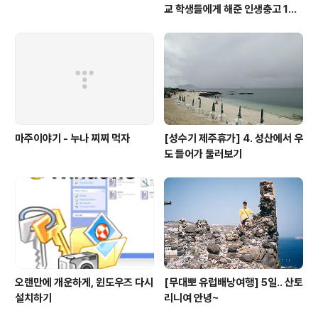
교 학생들에게 해준 인생충고 10
가지
마주이야기 - 누나 찌찌 먹자
[성수기 제주휴가] 4. 성산에서 우
도 들어가 둘러보기
오랜만에 개운하게, 윈도우즈 다시
[무대뽀 유럽배낭여행] 5일.. 산토
설치하기
리니여 안녕~