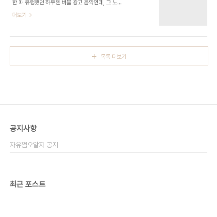
한 때 유행했던 하우젠 버블 광고 음악인데, 그 노래
가 좋았는지 흥얼거리며 따라하는게 아주 웃기다. :)
더보기
잘 들어보면 '버블버블'도 한다니까. 마른 스폰지처럼
주변의 모든 것을 흡수해 버리는 우리 유진이에게 좋
은 기회를 주어야 할텐데, 쉽지 않다는게 문제다.
목록 더보기
공지사항
자유쩜오알지 공지
최근 포스트