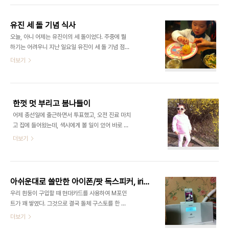
폰4의 24개월 약정을 지난 2012년 11월부로 마치
에 갈까 고민 많이 했다. 양양 쏠비치를 가볼까 했으
고도 몇 ..
나 예약이 너무 어려워서 포기. 속초 쏘라노도 깔끔한
유진 세 돌 기념 식사
데다 워터피아라는 물놀이 할 곳이 있다기에 그 쪽으
오늘, 아니 어제는 유진이의 세 돌이었다. 주중에 뭘
로 정했다. 목요일 아침 일찍 짐 챙기고 집에서 출발!
하기는 어려우니 지난 일요일 유진이 세 돌 기념 점심
집 근처 주유소에서 흰둥이 밥 먹인 뒤 외곽순환 올라
식사를 했다. 원래는 양가 부모님들 모시고 식사 대접
더보기
서울춘천고속도로를 타니 평일 아침이라 차가 별로
해 드리려고 했는데, 장모님 미국 가 계시는 등 여러
없었다. 덕분에 연비 주행으로 쑥쑥 올라가는 평균연
이유로 우리 세 식구만 먹고, 절약하는 돈으로 유진이
비. :) 우리 흰둥이 평균연비가 무려 15km/L 가 나오
에게 책 선물을 해 주기로 우리 마음 편하게 생각하기
기도 했다. 아무튼, 유진..
로 했다. 어디 갈까 하다가 넓고 음식 종류가 많은 드
한껏 멋 부리고 봄나들이
마리스에 갔다. 색시가 예약해 둔 덕에 기다리지 않고
어제 총선일에 출근하면서 투표했고, 오전 진료 마치
들어갔는데, 사람 참 많더라. 다행히 가는 길에 차 안
고 집에 들어왔는데, 색시에게 볼 일이 있어 바로 유
에서 유진이가 살짝 남들어, 조심조심 유모차로 옮겨
진이를 건내 받고는 저녁 먹고 재우기까지 했다. 오후
더보기
계속 재우는 사이 우리 둘이 식사를 아주 맛나게 먹었
1시 반부터 8시 반 경까지, 7시간. 혼자서 이렇게 유
다. 곧 유진이도 잠에서 깨어 음식 구경도 하고 좋아
진이를 본 적이 없어서 조금 힘들기는 했지만 그래도
하는 음식도 많이 먹었다. 다 먹고 나와 더 많이 놀고
유진이가 잘 놀아주어서 재미있었다. 색시가 나가고
싶었지만, 한 달이 넘도록..
나니까 '엄마~ 엄마~' 찾으며 울음을 그치지 않아서,
아쉬운대로 쓸만한 아이폰/팟 독스피커, iriver IA-80
애기 케이크 사서 백화점에 놀러가자고 꼬셔서 AK플
우리 흰둥이 구입할 때 현대카드를 사용하여 M포인
라자에 라니 타고 가서 근처 빵집에서 작은 치즈 케이
트가 꽤 쌓였다. 그것으로 결국 돌체 구스토를 한 대
크 사서, 유아 매장 장난감 가게 앞에서 열심히 놀다
들였다. 그리고도 남아있는 포인트가 있어 뭘 살까 하
더보기
가 집에 돌아오는 길에 보니 탄천에 개나리가 만개했
다가 나와 색시 모두 아이폰 사용자이기에 충전도 손
길래 그 앞에서 한 장 찍어보았다. 요즘 사진 안 찍는