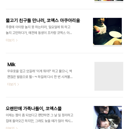
한 젊은이 둘이 평촌의 모 서점(범계역 바로 옆의 영
풍문고였는데, 몇년 뒤 없어지고 다른 업종의 매장이
들어섰다.)에서 처음 만나기 시작했었다. 5년 연애하
고 결혼하고, 결혼 후에도 벌써 5년이 지났다. 그러
물고기 친구들 만나러, 코엑스 아쿠아리움
고보니 지난 2012년 2월 4일은 우리 결혼 5주년이
주중에 아이랑 놀지 못 하는터라, 일요일에 뭐 하고
었는데 아무 것도 못 했다. 결혼 5주년은 무언가 멋
놀지 고민하다가, 예전에 동생이 조카랑 코엑스 아쿠
있게 할 수 있을 줄 알았는데 말이다. 아무튼, 만난지
아리움에 가서 잘 놀다 왔다는 이야기 했던 것이 기억
더보기
10년 되는 날이라는 걸 일 하다보니 알게 되어, 일이
나서 물고기 친구들 만나러 가기로 했다. :) 이건 여담
빨리 끝나게 되기를 고대했었다. 다행히도 끝이 안 보
이지만 현대카드 M3를 사용하면 필파킹에 주말 무
이던 수술이 점점 정리되어가는 듯 했는데, 그래도 워
료 주차가 가능하니 부담없이 놀다 갈 수 있다. 코엑
낙 수술이 많다보니 다..
스 아쿠아리움은 연애할 때 와 보고 근 10년 만에 와
Milk
봤나보다. 아이와 함께 오니 그 때랑은 또 다른 느낌.
우유옷을 입고 있길래 '이게 뭐야?' 하고 물으니, 썩
아이가 좀더 커서 더 구체적인 관심을 가지고 있다면
괜찮은 발음으로 뮐~ㅋ 하길래 다시 한 번 시켜볼랬
더 재미있겠더라. 지금은 '우와~ 큰 물고기 좀 봐.' 이
더니, 우유 발이라며 '발', 옆에 있는 '하트' 이러더니
더보기
정도만 하고 있으니 말이다. :) 아쿠아리움 관람의 마
쌩~ 가버린다. :)
지막 관문인 기념품 가게를 손살같이 달려 나왔다. 말
안 들을 때는 정말 미운 네 살인 우리 딸 유진이지만,
뭐 사 달라고 했..
오랜만에 가족나들이, 코엑스몰
이제는 짬이 좀 되었다고 왠만하면 그 날 일 정리하고
집에 들어오긴 하지만, 그래도 늦을 때가 많아 색시랑
유진이랑 시간을 많이 함께 하기가 쉽지 않다. 그래서
더보기