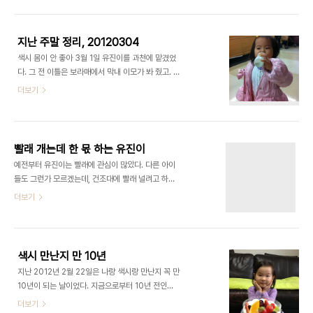
쉽게 하고 음악도 들을 수 있는 소위 독스피커를 구입
다고 피해다니는 녀석이 왠일인지 포즈 잡고 서길래
하기로 해서 찾아보다 위 모델을 구입했다. 솔직히 막
얼른 찍어서 가족들에게 문자로 좌르륵..
귀인 내가 들어도 아쉬움이 많이 느껴지는 제품이다.
지난 주말 정리, 20120304
10만원 중반대인 가격에 비해 만족도는 낮지만, 그래
색시 몸이 안 좋아 3월 1일 유진이를 과천에 맡겼었
도 80%를 포인트로 결제했기에 그 아쉬움을 조금
다. 그 전 이틀은 보라매에서 막내 이모가 봐 줬고. 맡
덜 수 있었다. 그래도 라디오, CD, USB, SD 재생이
길 때는 걱정을 많이 했지만, 그래도 우리 유진이를
더보기
가능한 점은 장점이다. 퇴근 후 아이폰을 꽂으면 충전
사랑으로 감싸주어서 다들 별 문제 없다고 했다. 하지
이 되면서 즐거운 음악을 집 안에 채워주니 괜찮다.
만, 못 보니 보고 싶기도 하고, 유진이 보느라 고생하
그래도, 한 때 mp3 player의 선두주자였고, 사과
실 어머니 쉬실 시간도 만들어드릴 겸 하여, 주말 당
베어무는 광고를 낼만큼 공격적..
직 근무를 마치자마자 일요일 아침 일찍 과천에 갔다.
빨래 개는데 한 몫 하는 유진이
어머니 대신 유진이랑 놀아주려던 계획은, 당직으로
예전부터 유진이는 빨래에 관심이 많았다. 다른 아이
인한 피로에 무거워지는 눈꺼풀을 이기지 못 하고 내
들도 그런가 모르겠는데, 건조대에 빨래 널려고 하면
가 먼저 쓰러져버린 덕에 계획 수정이 불가피해 졌다.
어릴 때 부터 빨래 집어 들고 도와주는 흉내를 냈었
더보기
내가 정신 놓고 자는 사이에 어머니는 장도 보실 겸
다. 점점 크면서 정말 어느 정도 도움이 될만큼 해 주
산책 겸 하여 유진이랑 나갔다 오셨고, 돌아오던 길에
고 있고, 이제는 자기 빨래를 개기까지 한다. :D
유모차에서 유진이가 자버려 유진이도 이 김에 낮잠
까지 잤다고. 아무튼, 나랑 비슷하..
색시 만난지 만 10년
지난 2012년 2월 22일은 나랑 색시랑 만난지 꼭 만
10년이 되는 날이었다. 지금으로부터 10년 전인
2002년 2월 22일 저녁 7시, 스물 다섯의 파릇파릇
더보기