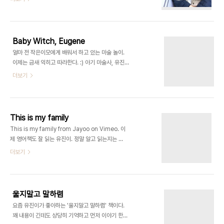
일요일 말고는 하루 종일 같이 보낼 시간이 없는데,
이게 또 가족 행사나 이런 저런 일들 때문에 온전히
우리 가족만 보낼 수 있는 날 찾기가 어렵다. 그래서
지난 주였나, 제대로 놀아보려고 별렀는데, 유진이에
Baby Witch, Eugene
게 감기 기운이 있어서 어쩔 수 없이 포기하고 집에서
얼마 전 작은이모에게 배워서 하고 있는 마술 놀이.
만 칩거를 했다. 그래서 이번 주엔 기필코 놀러 나가
이제는 금새 익히고 따라한다. :) 아기 마술사, 유진
보리라 작정을 하고, 일요일 아침인데도 누가 깨우지
이!
더보기
않아도 7시 반에 일어나 유진이 밥을 먹이고 9시 반
에 준비 완료, 길을 나섰다. 우선 목적지는 코엑스몰.
날이 갑자기 추워져서 밖으로 돌아다니기 어려운데
다, 유진이가 C2(꼬마버스 타요에..
This is my family
This is my family from Jayoo on Vimeo. 이
제 영어책도 잘 읽는 유진이. 정말 알고 읽는지는 의
문이지만, 아무튼 그렇다. :) 책과 노래가 같이 있어서
더보기
노래 듣다보니 외우는 것도 같고... 참, 요즘 저 말을
정말 좋아한다. 자세히 보면 기린. 사실은 사촌동생
세준이 것인데, 세준이는 유진이의 지붕차를 좋아해
서 맞바꾸어 사용 중이다.
울지말고 말하렴
요즘 유진이가 좋아하는 '울지말고 말하렴' 책이다.
꽤 내용이 긴데도 상당히 기억하고 먼저 이야기 한다.