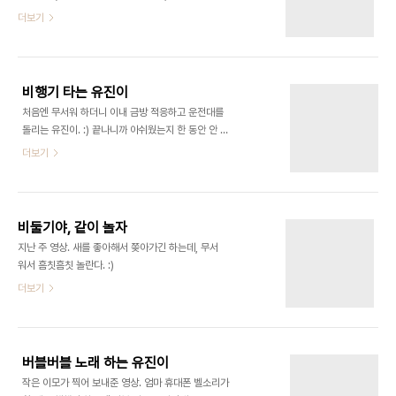
유진아. 잘 하잖아. p.s. 유진이 티셔츠에 'My mom
더보기
is the coolest' 인가 쓰여있다. 한 마디로 '우리 엄
마 짱!' :)
비행기 타는 유진이
처음엔 무서워 하더니 이내 금방 적응하고 운전대를
돌리는 유진이. :) 끝나니까 아쉬웠는지 한 동안 안 내
려서 고생했다.
더보기
비둘기야, 같이 놀자
지난 주 영상. 새를 좋아해서 쫒아가긴 하는데, 무서
워서 흠칫흠칫 놀란다. :)
더보기
버블버블 노래 하는 유진이
작은 이모가 찍어 보내준 영상. 엄마 휴대폰 벨소리가