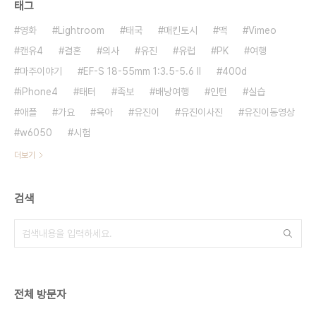
태그
영화
Lightroom
태국
매킨토시
맥
Vimeo
캔유4
결혼
의사
유진
유럽
PK
여행
마주이야기
EF-S 18-55mm 1:3.5-5.6 II
400d
iPhone4
태터
족보
배낭여행
인턴
실습
애플
가요
육아
유진이
유진이사진
유진이동영상
w6050
시험
더보기
검색
전체 방문자