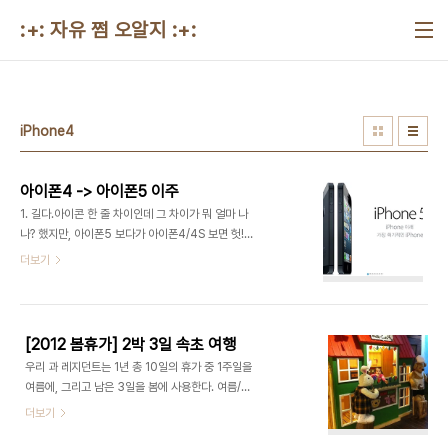
본문 바로가기
:+: 자유 쩜 오알지 :+:
iPhone4
아이폰4 -> 아이폰5 이주
1. 길다.아이콘 한 줄 차이인데 그 차이가 뭐 얼마 나
나? 했지만, 아이폰5 보다가 아이폰4/4S 보면 헛!
화면이 작네... 이런다. 사람은 적응의 동물이라더
더보기
니... 2. 얇다.이 역시 처음에는 그다지 실감하지 못
하겠더니, 아이폰4/4S를 다시 보면 그 얇아진 두께
를 실감하게 된다. 3. 가볍다.이 역시도 아이폰4/4S
와 비교해 보면 크게 느껴진다. 다시 들어본 아이폰
[2012 봄휴가] 2박 3일 속초 여행
4, 팔 빠지는 줄 알았다. :) 4. 빠르다.3GS 시절 A4
우리 과 레지던트는 1년 총 10일의 휴가 중 1주일을
칩을 채용한 아이폰4의 속도는 가공할만 했으나, 이
여름에, 그리고 남은 3일을 봄에 사용한다. 여름/겨
제는 문자메세지 하나 확인하기도 힘들 정도. 하지만
울 가는 곳도 있다는데, 겨울에 4년차 공부하러 나가
더보기
아이폰5는 엄청난 속도를 보여준다. 게다가 LTE는
고 나면 사람이 없어서 일 돌아가기가 어렵다보나, 네
WiFi보다 빠르더라. 2010년 11월에 구입했던 아이
명이 다 있는 봄에 가는 것. 미리 날짜 정해놓고 어디