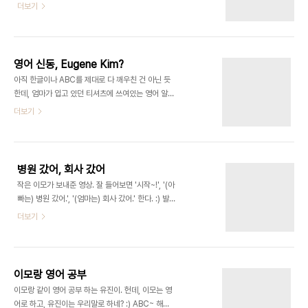
유진이가 울 때 '유진아, 울지말고 말하렴.' 하고 있는
더보기
데 약간 효과가 있는 듯도 하고. :) 기분 확 상하기 전
에 '유진이는 징징이가~' 하면 '아니에요.' 하긴 한다.
:)
영어 신동, Eugene Kim?
아직 한글이나 ABC를 제대로 다 깨우친 건 아닌 듯
한데, 엄마가 입고 있던 티셔츠에 쓰여있는 영어 알파
벳을 몇 번 읽어준 적이 있다고 한다. 오랜만에 다시
더보기
시켜보니 대충 기억해서 또박또박 읽는 것이 신통방
통하다. :) 종종 ABC 노래도 같이 부르고, Leaptop
노트북을 가지고 이것저것 누르면서 놀기는 하는데,
이런 것 덕분에 알파벳을 대충 알아가고 있는건지, 알
병원 갔어, 회사 갔어
다가도 모르겠다. 시애틀 이모 덕에 수입 장난감 많이
작은 이모가 보내준 영상. 잘 들어보면 '시작~!', '(아
가지고 논 덕이려나? :)
빠는) 병원 갔어.', '(엄마는) 회사 갔어.' 한다. :) 발음
이 아직 불분명. :)
더보기
이모랑 영어 공부
이모랑 같이 영어 공부 하는 유진이. 헌데, 이모는 영
어로 하고, 유진이는 우리말로 하네? :) ABC~ 해봐,