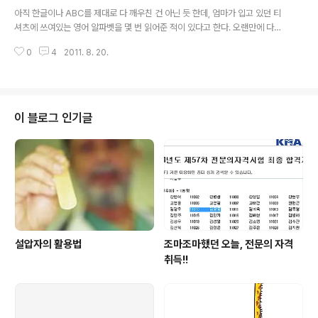
글 내용
아직 한글이나 ABC를 제대로 다 깨우친 건 아닌 듯 한데, 엄마가 입고 있던 티
셔츠에 쓰여있는 영어 알파벳을 몇 번 읽어준 적이 있다고 한다. 오랜만에 다시
시켜보니 대충 기억해서 또박또박 읽는 것이 신통방통하다. :) 종종 ABC 노래
0
4
2011. 8. 20.
도 같이 부르고, Leaptop 노트북을 가지고 이것저것 누르면서 놀기는 하는데,
이런 것 덕분에 알파벳을 대충 알아가고 있는건지, 알다가도 모르겠다. 시애틀
이모 덕에 수입 장난감 많이 가지고 논 덕이려나? :)
이 블로그 인기글
설압자의 활용법
조마조마했던 오늘, 전문의 자격
취득!!