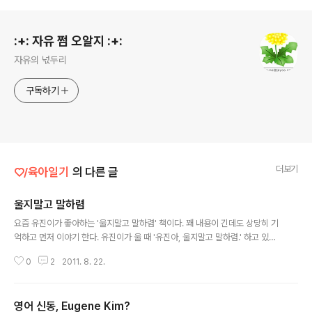
로그 정보
:+: 자유 쩜 오알지 :+:
자유의 넋두리
구독하기
더보기
♡/육아일기
의 다른 글
울지말고 말하렴
글 내용
요즘 유진이가 좋아하는 '울지말고 말하렴' 책이다. 꽤 내용이 긴데도 상당히 기
억하고 먼저 이야기 한다. 유진이가 울 때 '유진아, 울지말고 말하렴.' 하고 있는
데 약간 효과가 있는 듯도 하고. :) 기분 확 상하기 전에 '유진이는 징징이가~' 하
0
2
2011. 8. 22.
면 '아니에요.' 하긴 한다. :)
영어 신동, Eugene Kim?