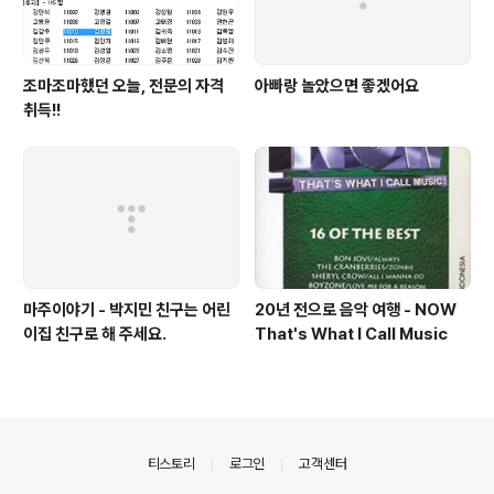
조마조마했던 오늘, 전문의 자격
아빠랑 놀았으면 좋겠어요
취득!!
마주이야기 - 박지민 친구는 어린
20년 전으로 음악 여행 - NOW
이집 친구로 해 주세요.
That's What I Call Music
의안내
티스토리
로그인
고객센터