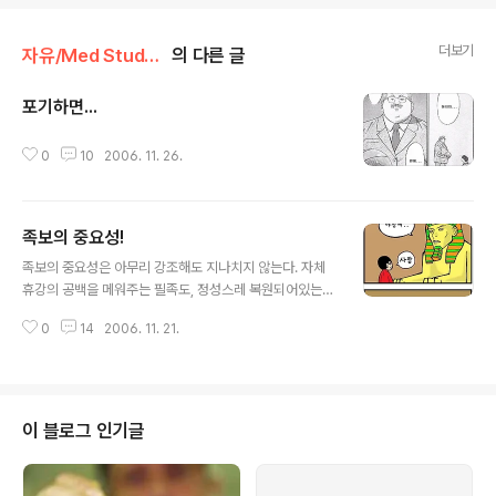
더보기
자유/Med Student
의 다른 글
포기하면...
글 내용
0
10
2006. 11. 26.
족보의 중요성!
글 내용
족보의 중요성은 아무리 강조해도 지나치지 않는다. 자체
휴강의 공백을 메워주는 필족도, 정성스레 복원되어있는
문족도.
0
14
2006. 11. 21.
이 블로그 인기글