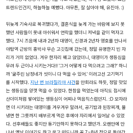
트렌드인건지, 하늘하늘 예뻤다. 아무튼, 잘 살아야 해, 유진아. :)
뒤늦게 기숙사로 복귀했다가, 결혼식을 늦게 가는 바람에 보지 못
했던 사람들이 못내 아쉬워서 연락을 했더니 저녁을 같이 먹자고
했다. 7시 즈음에 내과 2년차 대영이, 신경과 2년차 영호를 만나서
야탑역 근방의 홍박사 무슨 고깃집에 갔는데, 정말 유명한지 빈 자
리가 거의 없었다. 겨우 한자리 꿰고 앉았더니, 대영이가 생등심을
무려 두 근이나 시키는거다!! '그거 어떻게 다 먹으려고 그래?' 하니
까 '굶주린 남정네가 셋이니 다 먹을 수 있어.' 이러고선 고기먹기
를 시작했다.
지난 번 브라질리아 사건
을 만회라도 하듯, 정말 맛있
는 생등심을 양껏 먹을 수 있었다. 한참을 먹었는데 아직도 접시에
산더미처럼 쌓여있는 생등심이 어찌나 먹음직스럽던지. :D 모자라
면 더 시키라는 대영이를 겨우겨우 말려서, 공기밥과 된장찌개, 물
냉면 한 그릇까지 배부르게 먹은 후에야 자리에서 일어날 수 있었
다. 선후배들도 좋지만 동기만하지 못하다고 했던가. 오랜만에 만
나서 옛날 이야기도 하고 웃고 떠드니까 꼭 7~8년 전으로 돌아간