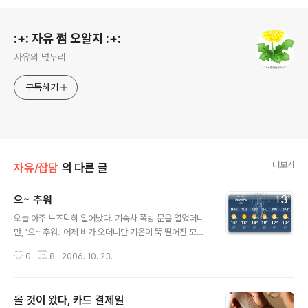
로그 정보
:+: 자유 쩜 오알지 :+:
자유의 넋두리
구독하기
더보기
자유/잡담
의 다른 글
으~ 추워
글 내용
오늘 아주 느즈막히 일어났다. 기숙사 쪽방 문을 열었더니
만, '으~ 추워.' 어제 비가 오더니만 기온이 뚝 떨어진 모양
이었다. 놀래서 날씨 위젯으로 기온을 확인해 봤더니 최고
0
8
2006. 10. 23.
기온이 겨우 16도. 지난 주에는 최저 기온이 10도 이상이
었고, 한 낮에는 햇살이 쨍쨍 25도 내외를 유지하더니만,
비 때문인지 기온이 뚝 떨어졌다. 아직 기숙사 난방도 안 해
올 것이 왔다, 카드 결제일
주는데... 봄에는 비 올 수록 날이 더워지고, 가을에는 비가
글 내용