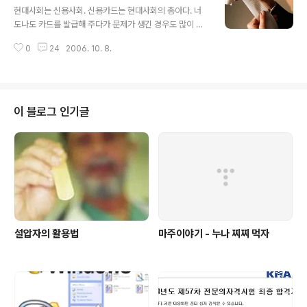
올 수록 날이 추워진다더니 옛말 그른 것 없다니까.(암탉이
현대사회는 신용사회. 신용카드는 현대사회의 총아다. 너
울면 집안이 망한다거나 여자 셋이 모이면 접시가 깨진다
도나도 카드를 발급해 주다가 문제가 생긴 경우도 많이 있
는 것은 빼고...) 이제 두터운 옷들을 슬슬 준비해야 할 때가
었지만, 아무튼 그 덕분에 난 별로 버는 것도 없는데 신용카
왔나보다. 그나저나 빨래 돌려야 하는데...
0
24
2006. 10. 8.
드를 만들 수 있었고, 벌이가 전혀 없는 지금에도 불편함 없
이 신용카드를 사용하고 있다. 내 카드는 매달 1일에서 말
일까지 사용분을 다음 달 중순 경에 결제가 되도록 해 두었
다. 월초부터 월말까지 딱 떨어지게 설정해 두는 것이 살펴
보기 편하기 때문. 그래서 월초가 지나면 전달 카드사용금
이 블로그 인기글
액이 휴대폰으로 날라오고, 이메일로 명세서가 온다. 이번
달은 추석 연휴 때문인지 휴대폰 문자메세지보다 이메일
명세서가 먼저 왔다. 떨리는 마음에 이메일 명세서를 열어
보니, 이럴수가!! 평소 결제금액의 두 배에 해당하는 금액이
적혀있었다. (ㅠㅠ) 지난 달 ..
설압자의 활용법
마주이야기 - 누나 찌찌 먹자