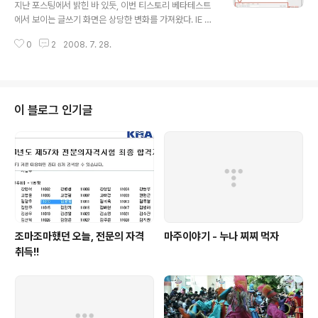
지난 포스팅에서 밝힌 바 있듯, 이번 티스토리 베타테스트
다. 기존에는 각각의 플러그인을 클릭하여 새로 뜨는 창에
에서 보이는 글쓰기 화면은 상당한 변화를 가져왔다. IE 외
서 설정을 해야 했으나, 새로운 티스토리에서는 리스트 중
의 환경에서도 WYSIWYG 기능이 제대로 동작하고 있으
+ 버튼을 누르면 설정창과 함께 플러그인의 미리보기나 대
0
2
2008. 7. 28.
며, 사전이나 번호매기기 등의 다양한 새로운 기능의 버튼
략의 모습을 보여주는 이미지가 나오..
들이 추가되어 포스트 작성에 도움을 주고 있다. 그 외에 바
뀐 것으로 사이드바와 하단 설정창을 꼽을 수 있다. 사이드
바는 기존의 티스토리 글쓰기 창에서도 있긴 했으나, WYS
IWYG 환경에서만 효용이 있었기에, 이를 활용할 수 없었
이 블로그 인기글
던 나와 같은 非 IE 브라우저 사용자들에게는 쓸모없는 공
간이었다. 하지만, 베타테스트 되고 있는 이 화면을 보면 위
에서부터 작성중인글/정보첨부/서식/플러그인 등 다양한
정보를 보여주고 있다. 특히 마음에 드는 것은 작성중인글
위젯으로, 예전에 갑자기 생각..
조마조마했던 오늘, 전문의 자격
마주이야기 - 누나 찌찌 먹자
취득!!