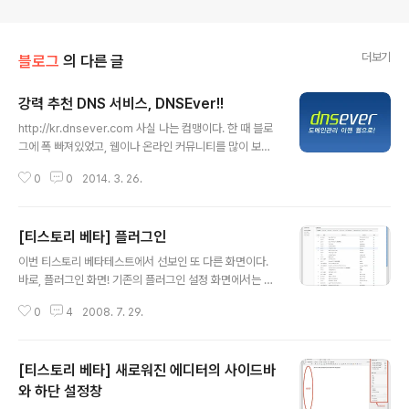
더보기
블로그
의 다른 글
강력 추천 DNS 서비스, DNSEver!!
글 내용
http://kr.dnsever.com 사실 나는 컴맹이다. 한 때 블로
그에 폭 빠져있었고, 웹이나 온라인 커뮤니티를 많이 보고,
최근에는 SNS도 열심히 하지만, 나는 컴맹이다. 하지만,
0
0
2014. 3. 26.
지인들께서 가지고 계셨던 개인 도메인과 그 도메인을 활
용한 이메일 주소를 알게된 뒤 '나도 내 도메인을!!!' 하는 생
각을 가지고 무대뽀 정신으로 일단 부딪혀 가져본 것이 htt
[티스토리 베타] 플러그인
p://jayoo.org 이다. 하지만, 컴맹인 나에게 커다란 시련
글 내용
이 여럿 다가왔는데, 멋들어진 홈페이지는 아니더라도, 도
이번 티스토리 베타테스트에서 선보인 또 다른 화면이다.
메인 주소를 활용한 여러 서비스를 사용하려면 Domain N
바로, 플러그인 화면! 기존의 플러그인 설정 화면에서는 따
ame Server 라는 것이 필요하고, 이게 그냥 되는게 아니
로 정렬 기능이 있지 않아 사용하고 있는 플러그인들, 혹은
라는 점!!! 하지만, 정보의 바다를 찾아보니, 마침 DNS 서
0
4
2008. 7. 29.
사용하고 있지 않은 플러그인들을 일목요연하게 정리해 볼
비스를 무료로, 그것도 아주 쉽고 편리하..
수가 없었는데, 새로워진 플러그인 설정 화면에서는 사용/
분류/플러그인/제작자 등의 컬럼을 클릭하여 순차대로 혹
[티스토리 베타] 새로워진 에디터의 사이드바
은 역순으로 정렬해 볼 수 있어 한 눈에 바로 알 수 있다. 한
가지 특이한 점은, 기존의 플러그인 설정 화면과는 다른 방
와 하단 설정창
글 내용
법으로 미리보기와 각 플러그인 설정을 제공한다는 점이