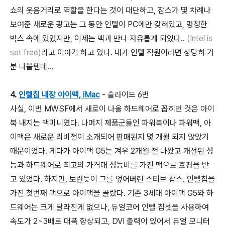
쇼의 웃음거리로 역할을 한다는 것이 대단하고, 잡스가 몇 차례나
보여준 새로운 광고는 그 동안 인텔이 PC에만 갖혀있고, 멍청한
박스 속에 있었지만, 이제는 맥과 만나 자유롭게 되었다..
(Intel is
set free)
라고 이야기 하고 있다. 내가 인텔 직원이라면 상당히 기
분 나쁠텐데...
4.
인텔칩 내장 아이맥, iMac
- 슬라이드 6번
사실, 이번 MWSF에서 새로이 나올 하드웨어로 꼽히던 것은 아이
북 내지는 맥미니였다. 나머지 제품군들인 파워북이나 파워맥, 아
이맥은 새로운 리비전이 소개되어 판매된지 몇 개월 되지 않았기
때문이었다. 게다가 아이맥 G5는 겨우 2개월 전 나왔고 개선된 성
능과 하드웨어로 최고의 가격대 성능비를 가진 맥으로 호평을 받
고 있었다. 하지만, 보란듯이 그를 엎어버린 스티브 잡스. 인텔칩을
가진 첫번째 맥으로 아이맥을 골랐다. 기존 3세대 아이맥 G5와 하
드웨어는 크게 달라진게 없으나, 듀얼코어 인텔 칩셋을 사용하여
속도가 2~3배로 대폭 향상되고, DVI 출력이 있어서 듀얼 모니터